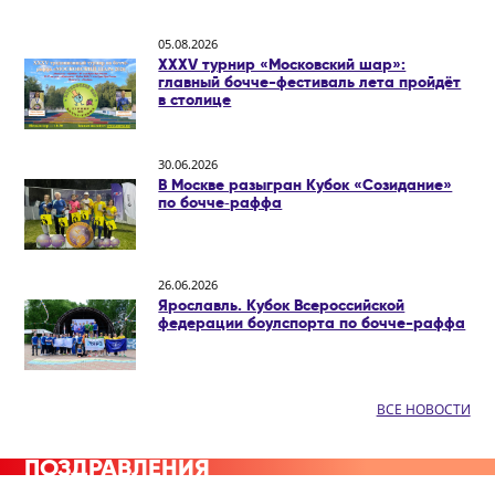
05.08.2026
XXXV турнир «Московский шар»:
главный бочче-фестиваль лета пройдёт
в столице
30.06.2026
В Москве разыгран Кубок «Созидание»
по бочче‑раффа
26.06.2026
Ярославль. Кубок Всероссийской
федерации боулспорта по бочче-раффа
ВСЕ НОВОСТИ
ПОЗДРАВЛЕНИЯ