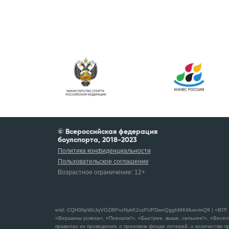
© Всероссийская федерация
боулспорта, 2018-2023
Политика конфиденциальности
Пользовательское соглашение
Возрастное ограничение:
12+
erid: CQH36pWzJqVGZi8PxzNykK2vzFUPDwnQggfd9KMuevinQ9 | «ВГЛ 1 С
«Вершины успеха», «Поехали!», «Быстрее, выше, сильнее!», «Весел
правилах их проведения, о призовом фонде лотерей, о количестве пр