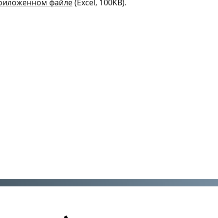
риложенном файле
(Excel, 100KB).