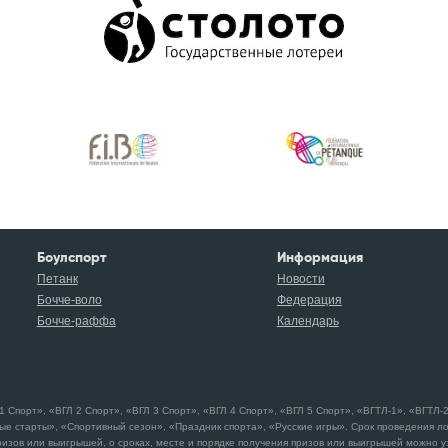
Боулспорт
Информация
Петанк
Новости
Бочче-воло
Федерация
Бочче-раффа
Календарь
порт», «ВГЛ 2 Спорт», «ВГЛ 3 Спорт», «ВГЛ 4 Спорт», «ВГЛ 5 Спорт», «ВГТЛ-1», «ВГТЛ-2»
ые старты», «Спортивный сезон», «Праздник спорта», «Русские игры». Срок проведения л
изов или выигрышей, о сроках, месте и порядке получения призов или выигрышей можно узн