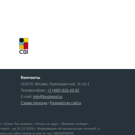
Контакты
119270, Москва, Лужнецкая наб., 8 стр.1
Телефон/факс:
+7 (495) 926-43-02
E-mail:
info@boulsport.ru
Схема проезда
/
Разработка сайта
 «Спорт без границ», «Узоры на льду», «Вперёд к победе»,
отерей – до 31.12.2029 г. Информацию об организаторе лотерей, о
ать на сайте stoloto.ru или по тел. 89005550055.