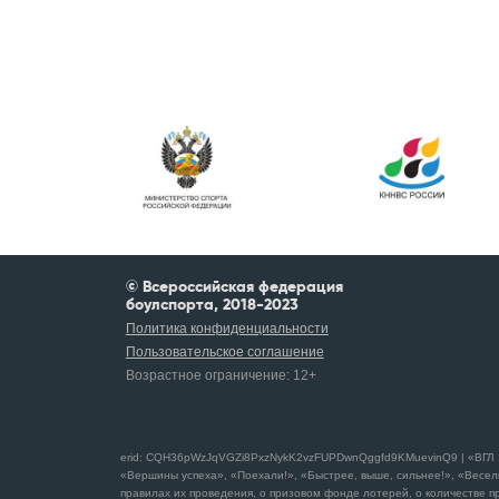
© Всероссийская федерация
боулспорта, 2018-2023
Политика конфиденциальности
Пользовательское соглашение
Возрастное ограничение:
12+
erid: CQH36pWzJqVGZi8PxzNykK2vzFUPDwnQggfd9KMuevinQ9 | «ВГЛ 1 С
«Вершины успеха», «Поехали!», «Быстрее, выше, сильнее!», «Весел
правилах их проведения, о призовом фонде лотерей, о количестве пр