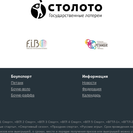
Боулспорт
Информация
Петанк
Новости
Бочче-воло
Федерация
Бочче-раффа
Календарь
порт», «ВГЛ 2 Спорт», «ВГЛ 3 Спорт», «ВГЛ 4 Спорт», «ВГЛ 5 Спорт», «ВГТЛ-1», «ВГТЛ-2»
ые старты», «Спортивный сезон», «Праздник спорта», «Русские игры». Срок проведения л
изов или выигрышей, о сроках, месте и порядке получения призов или выигрышей можно узн