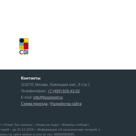
Контакты
119270, Москва, Лужнецкая наб., 8 стр.1
Телефон/факс:
+7 (495) 926-43-02
E-mail:
info@boulsport.ru
Схема проезда
/
Разработка сайта
 «Спорт без границ», «Узоры на льду», «Вперёд к победе»,
отерей – до 31.12.2029 г. Информацию об организаторе лотерей, о
ать на сайте stoloto.ru или по тел. 89005550055.