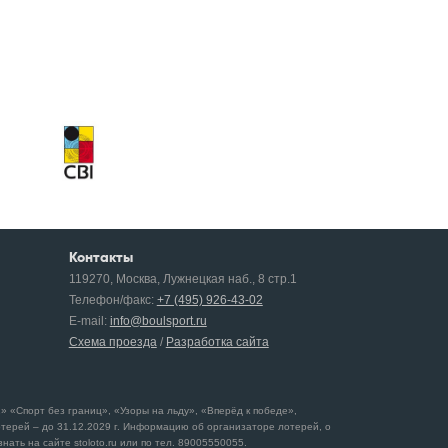
Контакты
119270, Москва, Лужнецкая наб., 8 стр.1
Телефон/факс:
+7 (495) 926-43-02
E-mail:
info@boulsport.ru
Схема проезда
/
Разработка сайта
 «Спорт без границ», «Узоры на льду», «Вперёд к победе»,
отерей – до 31.12.2029 г. Информацию об организаторе лотерей, о
ать на сайте stoloto.ru или по тел. 89005550055.