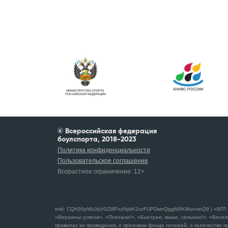
© Всероссийская федерация
боулспорта, 2018-2023
Политика конфиденциальности
Пользовательское соглашение
Возрастное ограничение:
12+
erid: CQH36pWzJqVGZi8PxzNykK2vzFUPDwnQggfd9KMuevinQ9 | «ВГЛ 1 С
«Вершины успеха», «Поехали!», «Быстрее, выше, сильнее!», «Весел
правилах их проведения, о призовом фонде лотерей, о количестве пр