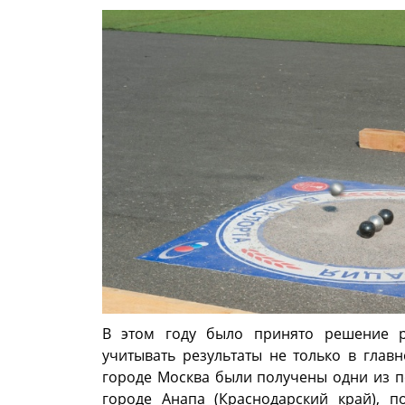
В этом году было принято решение р
учитывать результаты не только в глав
городе Москва были получены одни из п
городе Анапа (Краснодарский край), п