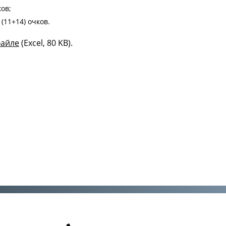
ков;
(11+14) очков.
файле
(Excel, 80 KB).