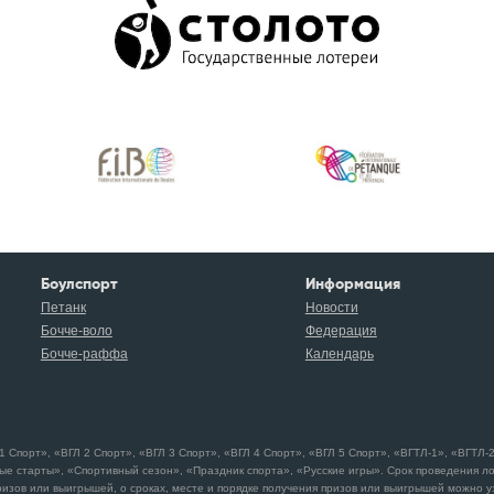
Боулспорт
Информация
Петанк
Новости
Бочче-воло
Федерация
Бочче-раффа
Календарь
порт», «ВГЛ 2 Спорт», «ВГЛ 3 Спорт», «ВГЛ 4 Спорт», «ВГЛ 5 Спорт», «ВГТЛ-1», «ВГТЛ-2»
ые старты», «Спортивный сезон», «Праздник спорта», «Русские игры». Срок проведения л
изов или выигрышей, о сроках, месте и порядке получения призов или выигрышей можно узн