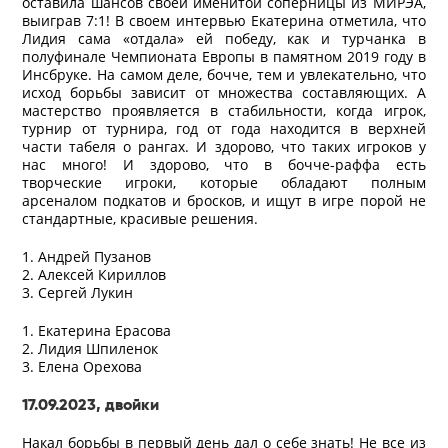
оставила шансов своей именитой соперницы из МИРЭА,
выиграв 7:1! В своем интервью Екатерина отметила, что
Лидия сама «отдала» ей победу, как и турчанка в
полуфинале Чемпионата Европы в памятном 2019 году в
Инсбруке. На самом деле, бочче, тем и увлекательно, что
исход борьбы зависит от множества составляющих. А
мастерство проявляется в стабильности, когда игрок,
турнир от турнира, год от года находится в верхней
части табеля о рангах. И здорово, что таких игроков у
нас много! И здорово, что в бочче-раффа есть
творческие игроки, которые обладают полным
арсеналом подкатов и бросков, и ищут в игре порой не
стандартные, красивые решения.
1. Андрей Пузанов
2. Алексей Кириллов
3. Сергей Лукин
1. Екатерина Ерасова
2. Лидия Шпиленок
3. Елена Орехова
17.09.2023, двойки
Накал борьбы в первый день дал о себе знать! Не все из