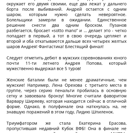
окружает его двумя своими, еще два лежат у дальнего
борта после выбиваний. Андрей остается с одним
шаром, которым нужно сделать невероятное.
Болельщики замерли в ожидании. Единственное
решение снести два одним броском. Пузанов
разбегается, бросает «sotto mano” и … делает это - четко
попадает в первый, а тот в свою очередь цепляет и
второй и оба откатываются дальше всех четырех желтых
шаров Андрея! Фантастика! Блестящий финал!
Следует отметить дебют в мужских соревнованиях юного
почти 11-ти летнего Андрея Попова, который
мужественно выдержал все 5 туров!
Женские баталии были не менее драматичные, чем
мужские! Например, Лена Орехова с третьего места в
группе, через серию пенальти пробилась в основную
сетку и завоевала бронзу! Многие считали фаворитом
Варвару Ширяеву, которая находится сейчас в отличной
форме. Однако, в полуфинале она наткнулась на, не
знавшую поражений в этом году, Лидию Шпиленок.
Триумфатором же стала Екатерина Ерасова,
пропустившая недавний Кубок ВФБ! Она в финале не