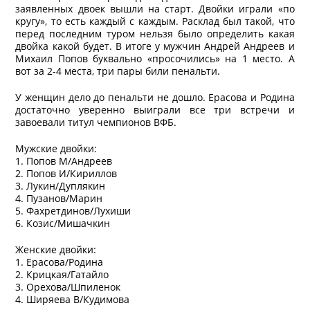
заявленных двоек вышли на старт. Двойки играли «по
кругу», то есть каждый с каждым. Расклад был такой, что
перед последним туром нельзя было определить какая
двойка какой будет. В итоге у мужчин Андрей Андреев и
Михаил Попов буквально «просочились» на 1 место. А
вот за 2-4 места, три пары били пенальти.
У женщин дело до пенальти не дошло. Ерасова и Родина
достаточно уверенно выиграли все три встречи и
завоевали титул чемпионов ВФБ.
Мужские двойки:
1. Попов М/Андреев
2. Попов И/Кириллов
3. Лукин/Дуплякин
4. Пузанов/Марин
5. Фахретдинов/Лухиши
6. Козис/Мишачкин
Женские двойки:
1. Ерасова/Родина
2. Крицкая/Гатайло
3. Орехова/Шпиленок
4. Ширяева В/Кудимова